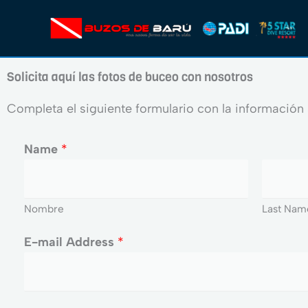
Ir
al
contenido
Solicita aquí las fotos de buceo con nosotros
Completa el siguiente formulario con la información
Name
*
Nombre
Last Nam
E-mail Address
*