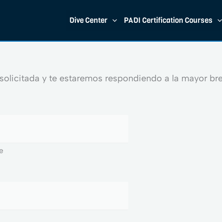
Dive Center
PADI Certification Courses
 solicitada y te estaremos respondiendo a la mayor br
e