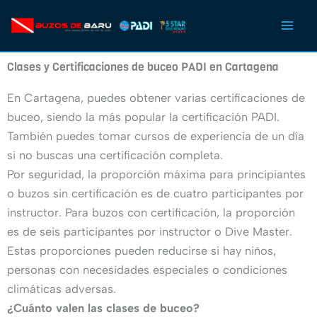
Ir
al
contenido
Clases y Certificaciones de buceo PADI en Cartagena
En Cartagena, puedes obtener varias certificaciones de
buceo, siendo la más popular la certificación PADI.
También puedes tomar cursos de experiencia de un día
si no buscas una certificación completa.
Por seguridad, la proporción máxima para principiantes
o buzos sin certificación es de cuatro participantes por
instructor. Para buzos con certificación, la proporción
es de seis participantes por instructor o Dive Master.
Estas proporciones pueden reducirse si hay niños,
personas con necesidades especiales o condiciones
climáticas adversas.
¿Cuánto valen las clases de buceo?