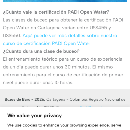
¿Cuánto vale la certificación PADI Open Water?
Las clases de buceo para obtener la certificación PADI
Open Water en Cartagena varían entre US$455 y
US$550.
Aquí puede ver más detalles sobre nuestro
curso de certificación PADI Open Water
¿Cuánto dura una clase de buceo?
El entrenamiento teórico para un curso de experiencia
de un día puede durar unos 30 minutos. El mismo
entrenamiento para el curso de certificación de primer
nivel puede durar unas 10 horas.
Buzos de Barú - 2026.
Cartagena - Colombia. Registro Nacional de
Turismo No. 21558. Powered by:
Yusi Computers
We value your privacy
En desarrollo de lo dispuesto en el artículo 17 de la Ley 679 de 2001,
BUZOS DE BARU RNT 21558, advierte al turista que la explotación y el
We use cookies to enhance your browsing experience, serve