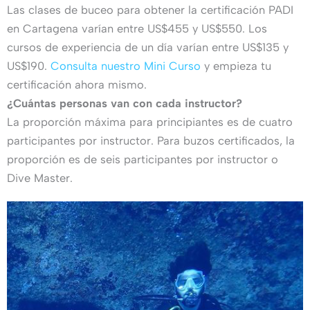
Las clases de buceo para obtener la certificación PADI
en Cartagena varían entre US$455 y US$550. Los
cursos de experiencia de un día varían entre US$135 y
US$190.
Consulta nuestro Mini Curso
y empieza tu
certificación ahora mismo.
¿Cuántas personas van con cada instructor?
La proporción máxima para principiantes es de cuatro
participantes por instructor. Para buzos certificados, la
proporción es de seis participantes por instructor o
Dive Master.